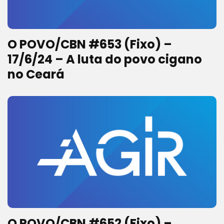
O POVO/CBN #653 (Fixo) –
17/6/24 – A luta do povo cigano
no Ceará
O POVO/CBN #652 (Fixo) –