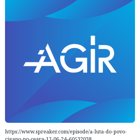
https://www.spreaker.com/episode/a-luta-do-povo-
cigano-no-ceara-17-06-24–60532038