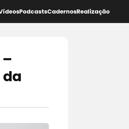
Vídeos
Podcasts
Cadernos
Realização
 –
 da