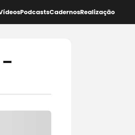
Vídeos
Podcasts
Cadernos
Realização
 –