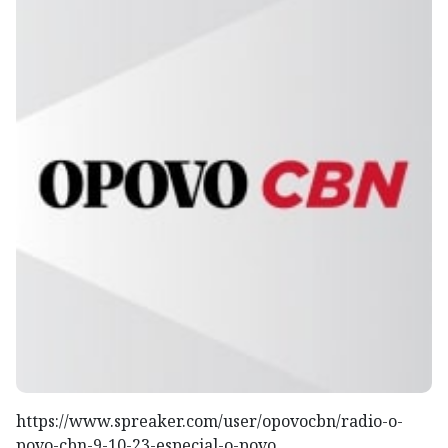
https://www.spreaker.com/user/opovocbn/radio-o-
povo-cbn-9-10-23-especial-o-povo