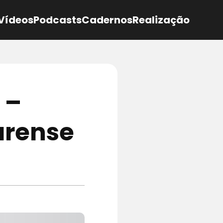
Vídeos
Podcasts
Cadernos
Realização
 –
arense