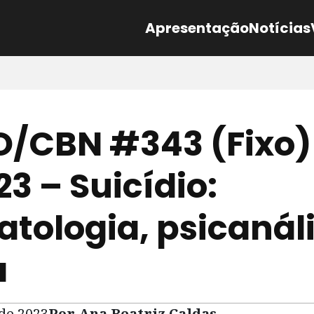
Apresentação
Notícias
/CBN #343 (Fixo)
3 – Suicídio:
atologia, psicanáli
a
 de 2023
Por Ana Beatriz Caldas