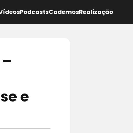
Vídeos
Podcasts
Cadernos
Realização
 –
se e