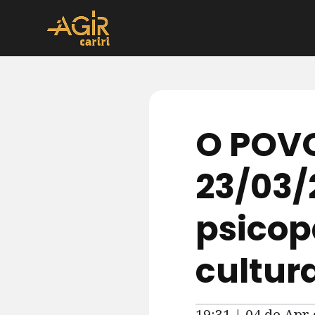
O POVO
23/03/2
psicop
cultur
19:31 | 04 de Apr