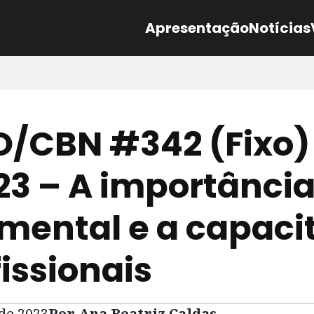
Apresentação
Notícias
/CBN #342 (Fixo)
23 – A importância
mental e a capaci
issionais
 de 2023
Por Ana Beatriz Caldas