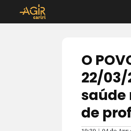
O POVO
22/03/
saúde 
de prof
19:30 | 04 de Apr