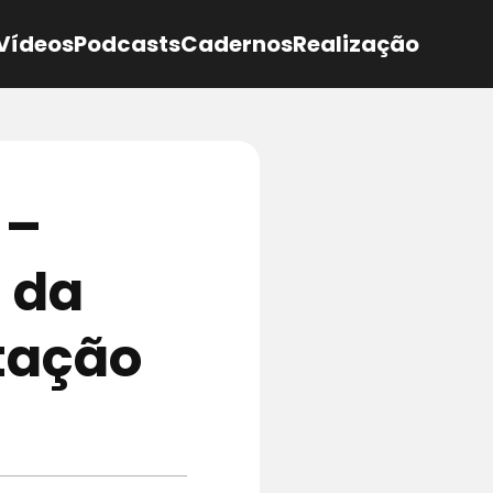
Vídeos
Podcasts
Cadernos
Realização
 –
 da
tação