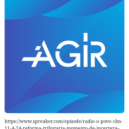
https://www.spreaker.com/episode/radio-o-povo-cbn-
11-4-24-reforma-tributaria-momento-de-incerteza–