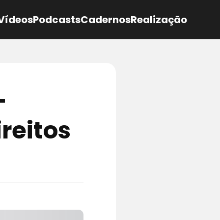
Vídeos
Podcasts
Cadernos
Realização
–
ireitos