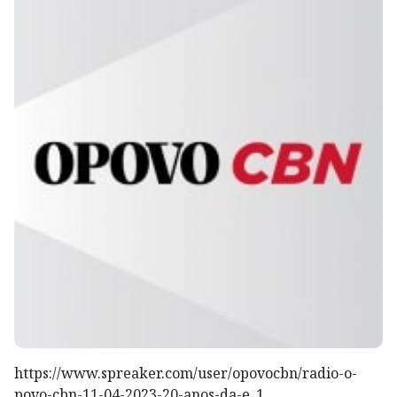
https://www.spreaker.com/user/opovocbn/radio-o-
povo-cbn-11-04-2023-20-anos-da-e_1