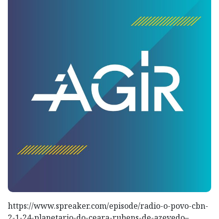
https://www.spreaker.com/episode/radio-o-povo-cbn-
2-1-24-planetario-do-ceara-rubens-de-azevedo–