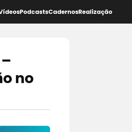
Vídeos
Podcasts
Cadernos
Realização
 –
ño no