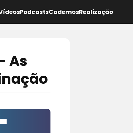
Vídeos
Podcasts
Cadernos
Realização
– As
cinação