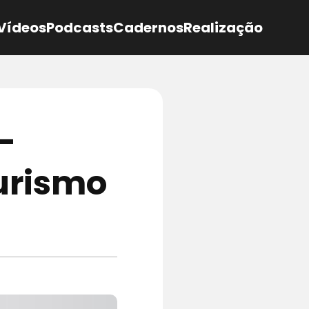
Vídeos
Podcasts
Cadernos
Realização
–
turismo