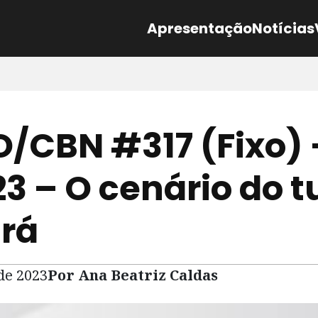
Apresentação
Notícias
/CBN #317 (Fixo) 
23 – O cenário do 
rá
 de 2023
Por Ana Beatriz Caldas