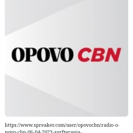
https://www.spreaker.com/user/opovocbn/radio-o-
povo-cbn-06-04-2023-surfterapia-