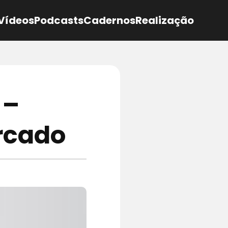
Vídeos
Podcasts
Cadernos
Realização
 –
rcado