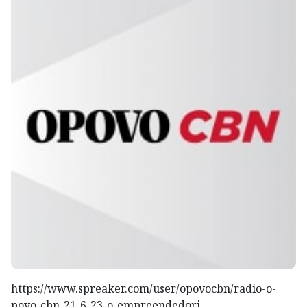
https://www.spreaker.com/user/opovocbn/radio-o-
povo-cbn-21-6-23-o-empreendedori