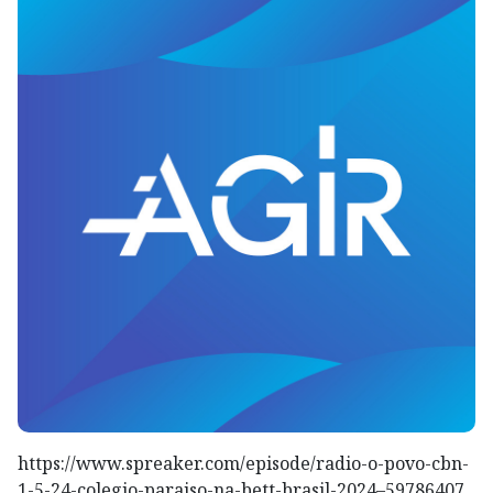
https://www.spreaker.com/episode/radio-o-povo-cbn-
1-5-24-colegio-paraiso-na-bett-brasil-2024–59786407