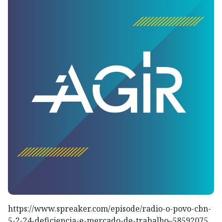
https://www.spreaker.com/episode/radio-o-povo-cbn-
5-2-24-deficiencia-e-mercado-de-trabalho–58592075