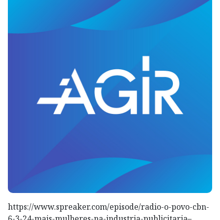
https://www.spreaker.com/episode/radio-o-povo-cbn-
6-3-24-mais-mulheres-na-industria-publicitaria–