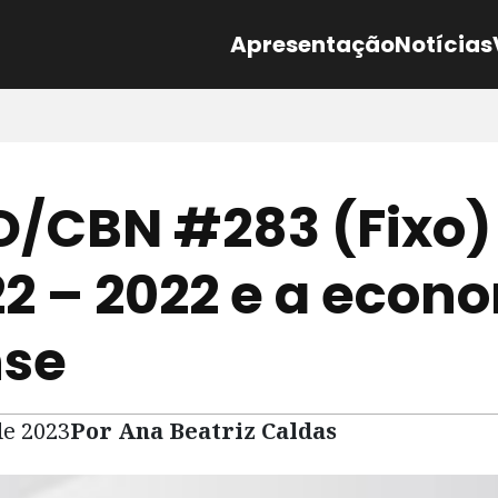
Apresentação
Notícias
/CBN #283 (Fixo)
22 – 2022 e a econ
nse
de 2023
Por Ana Beatriz Caldas