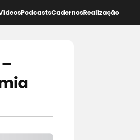
Vídeos
Podcasts
Cadernos
Realização
 –
omia