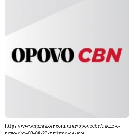
https://www.spreaker.com/user/opovocbn/radio-o-
povo-cbn-03-08-23-turismo-de-eve