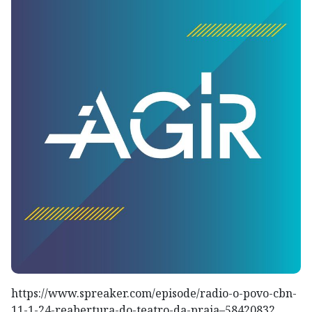
https://www.spreaker.com/episode/radio-o-povo-cbn-
11-1-24-reabertura-do-teatro-da-praia–58420832