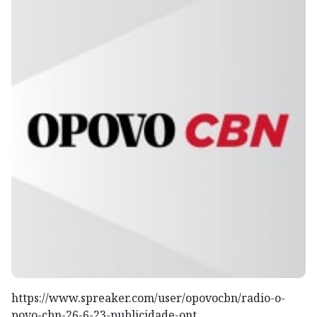
https://www.spreaker.com/user/opovocbn/radio-o-
povo-cbn-26-6-23-publicidade-ont