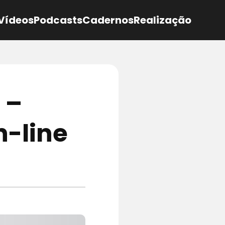
Vídeos
Podcasts
Cadernos
Realização
 –
n-line