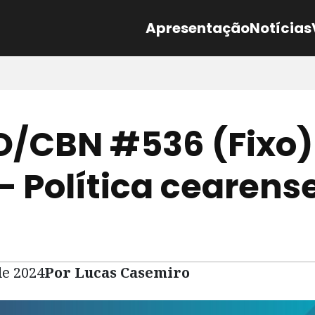
Apresentação
Notícias
/CBN #536 (Fixo)
 – Política cearen
de 2024
Por Lucas Casemiro