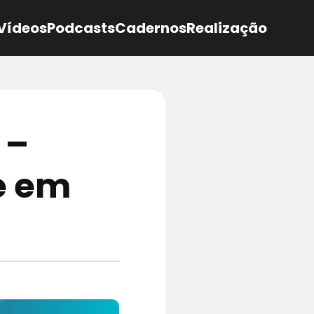
Vídeos
Podcasts
Cadernos
Realização
 –
se em