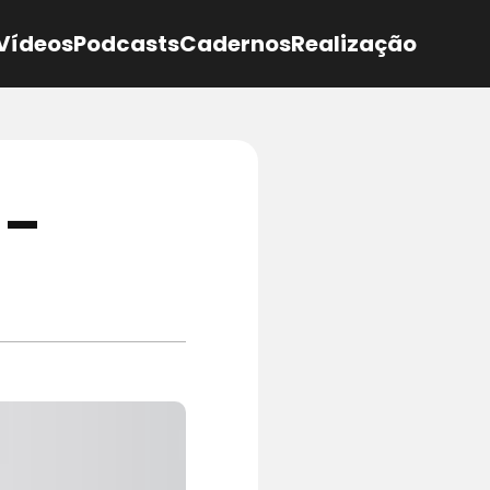
Vídeos
Podcasts
Cadernos
Realização
 –