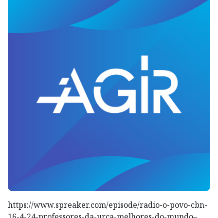
https://www.spreaker.com/episode/radio-o-povo-cbn-
16-4-24-professores-da-urca-melhores-do-mundo–