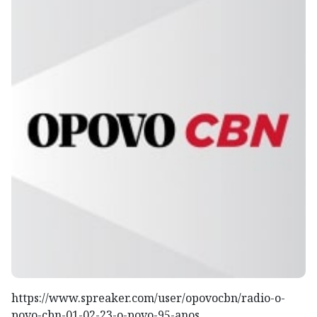
https://www.spreaker.com/user/opovocbn/radio-o-
povo-cbn-01-02-23-o-povo-95-anos