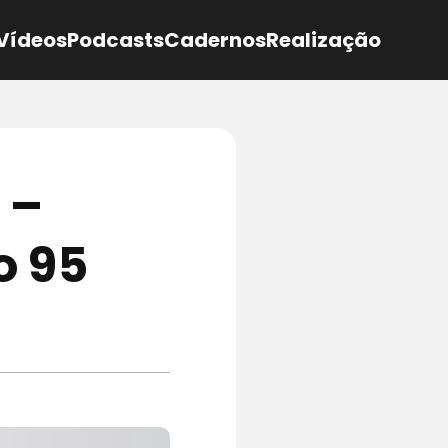
Vídeos
Podcasts
Cadernos
Realização
 –
o 95