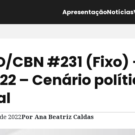
Apresentação
Notícias
/CBN #231 (Fixo) 
22 – Cenário polít
al
 de 2022
Por Ana Beatriz Caldas