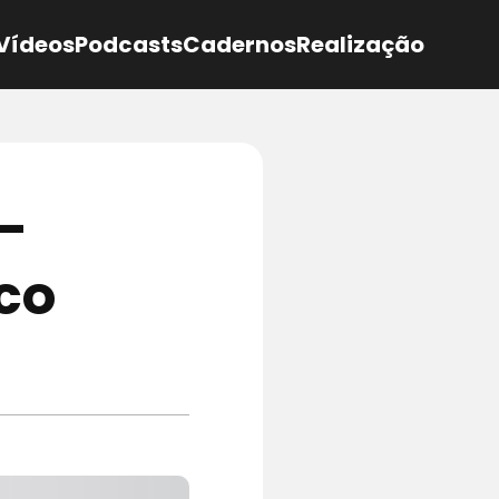
Vídeos
Podcasts
Cadernos
Realização
–
ico