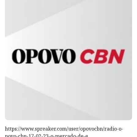
https://www.spreaker.com/user/opovocbn/radio-o-
povo-cbn-17-02-23-o-mercado-de-e