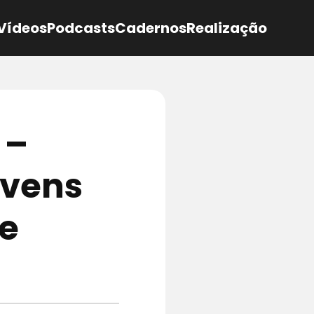
Vídeos
Podcasts
Cadernos
Realização
 –
ovens
de