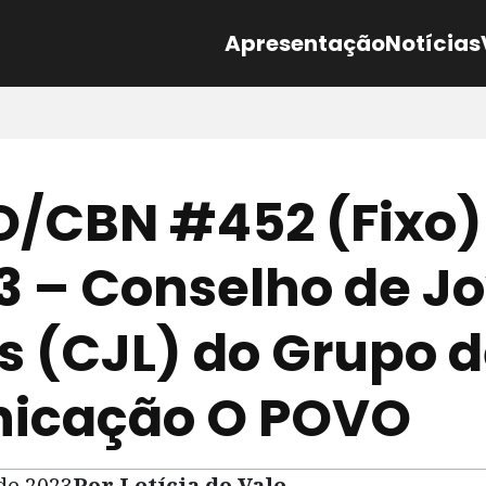
Apresentação
Notícias
/CBN #452 (Fixo)
3 – Conselho de J
es (CJL) do Grupo 
icação O POVO
 de 2023
Por Letícia do Vale