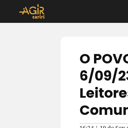
O POVO
6/09/2
Leitor
Comun
16:24 | 19 de Sep