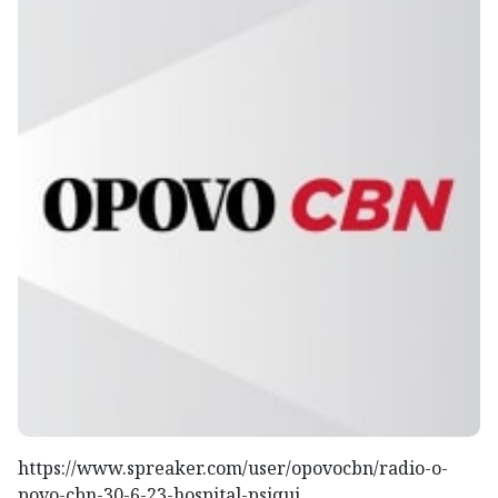
https://www.spreaker.com/user/opovocbn/radio-o-
povo-cbn-30-6-23-hospital-psiqui