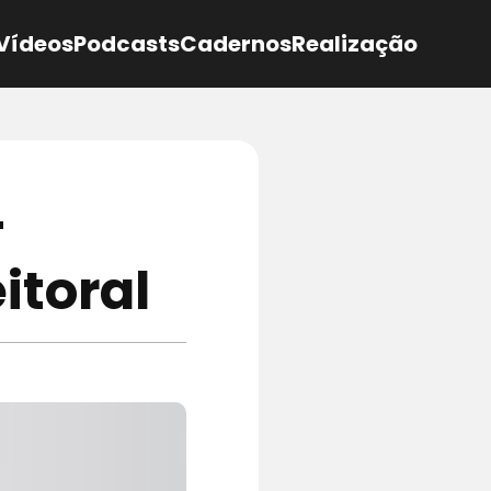
Vídeos
Podcasts
Cadernos
Realização
–
itoral