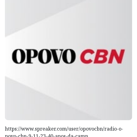
https://www.spreaker.com/user/opovocbn/radio-o-
povo-cbn-9-11-23-40-anos-da-camp