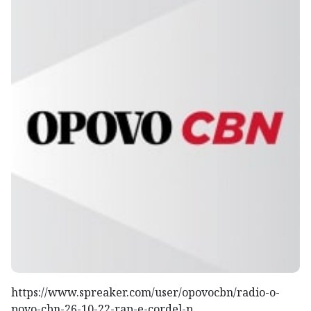
https://www.spreaker.com/user/opovocbn/radio-o-
povo-cbn-26-10-22-rap-e-cordel-p