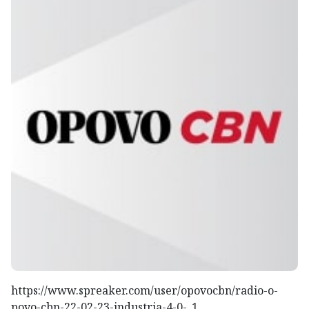
https://www.spreaker.com/user/opovocbn/radio-o-
povo-cbn-22-02-23-industria-4-0-_1