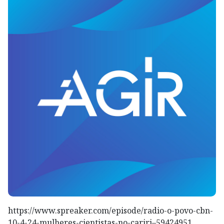
https://www.spreaker.com/episode/radio-o-povo-cbn-
10-4-24-mulheres-cientistas-no-cariri–59424951