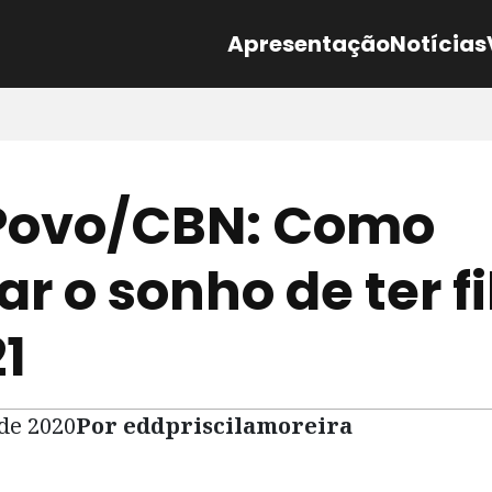
Apresentação
Notícias
Povo/CBN: Como
r o sonho de ter f
1
 de 2020
Por eddpriscilamoreira