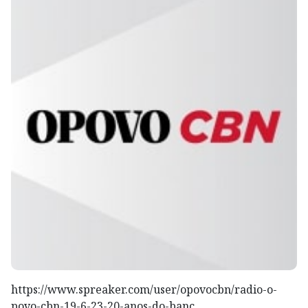
https://www.spreaker.com/user/opovocbn/radio-o-
povo-cbn-19-6-23-20-anos-do-banc