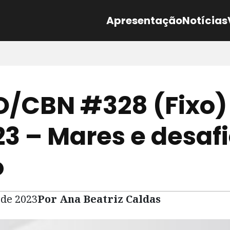
Apresentação
Notícias
/CBN #328 (Fixo)
23 – Mares e desaf
o
 de 2023
Por Ana Beatriz Caldas