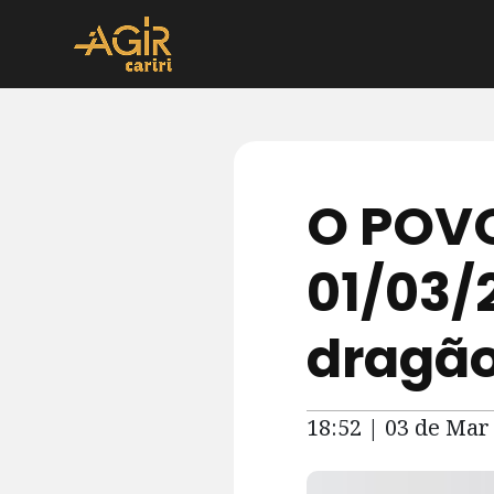
O POVO
01/03/
dragã
18:52 | 03 de Mar