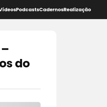
Vídeos
Podcasts
Cadernos
Realização
 –
ios do