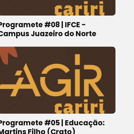
Programete #08 | IFCE -
Campus Juazeiro do Norte
Programete #05 | Educação:
Martins Filho (Crato)