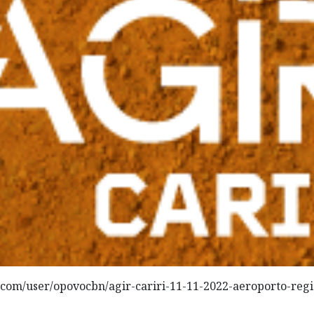
.com/user/opovocbn/agir-cariri-11-11-2022-aeroporto-reg