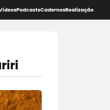
Vídeos
Podcasts
Cadernos
Realização
riri