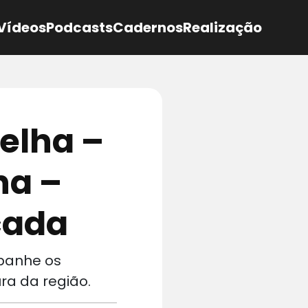
Vídeos
Podcasts
Cadernos
Realização
elha –
ha –
icada
mpanhe os
ura da região.