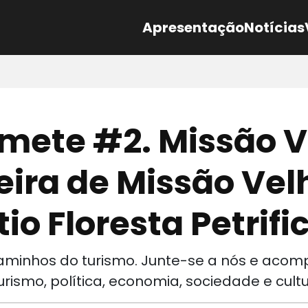
Apresentação
Notícias
mete #2. Missão V
ira de Missão Vel
io Floresta Petrif
 caminhos do turismo. Junte-se a nós e aco
urismo, política, economia, sociedade e cult