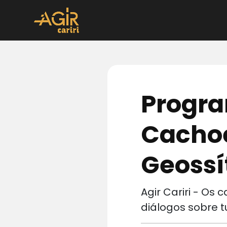
Progra
Cachoe
Geossít
Agir Cariri - Os
diálogos sobre t