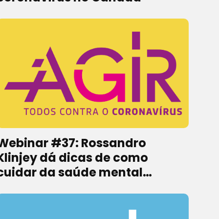
Webinar #37: Rossandro
Klinjey dá dicas de como
cuidar da saúde mental
durante a pandemia