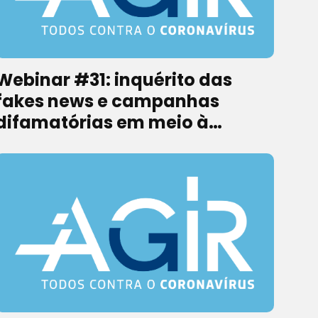
Webinar #31: inquérito das
fakes news e campanhas
difamatórias em meio à
pandemia