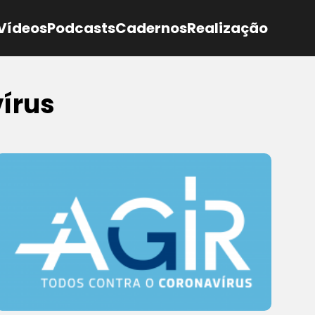
Vídeos
Podcasts
Cadernos
Realização
vírus