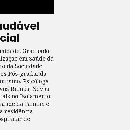
audável
cial
munidade. Graduado
lização em Saúde da
do da Sociedade
ves
Pós-graduada
autismo. Psicóloga
Novos Rumos, Novas
tais no Isolamento
Saúde da Família e
a residência
spitalar de