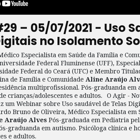
29 – 05/07/2021 - Uso S
igitais no Isolamento So
 Médico Especialista em Saúde da Família e Co
niversidade Federal Fluminense (UFF), Especia
rsidade Federal do Ceará (UFC) e Membro Titula
cina de Família e Comunidade
Aline Araújo Al
esidência multiprofissional. Pós-graduanda em 
r de crianças/adolescentes e adultos. O Agir - 
az um Webinar sobre Uso saudável de Telas Digi
ardo Bruno de Oliveira, Médico Especialista em 
e Araújo Alves
Pós-graduada em Pediatria pel
Pós-graduanda em autismo. Psicóloga clínica e ho
es e adultos.