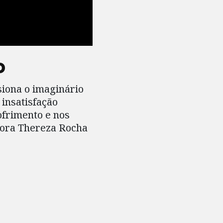
o
iona o imaginário
 insatisfação
ofrimento e nos
adora Thereza Rocha