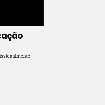
ocação
fissionalmente
.